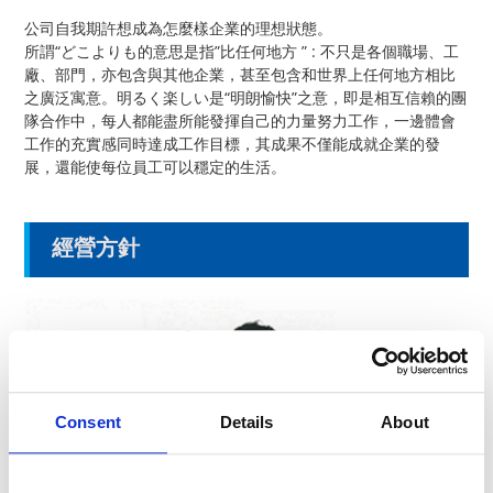
公司自我期許想成為怎麼樣企業的理想狀態。
所謂“どこよりも的意思是指”比任何地方 ” : 不只是各個職場、工
廠、部門，亦包含與其他企業，甚至包含和世界上任何地方相比
之廣泛寓意。明るく楽しい是“明朗愉快”之意，即是相互信賴的團
隊合作中，每人都能盡所能發揮自己的力量努力工作，一邊體會
工作的充實感同時達成工作目標，其成果不僅能成就企業的發
展，還能使每位員工可以穩定的生活。
經營方針
Consent
Details
About