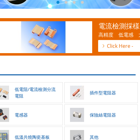
電流檢測採樣
高精度 低電感 
Click Here -
低電阻/電流檢測分流
插件型電阻器
電阻
電感器
保險絲電阻器
低溫共燒陶瓷基板
其他